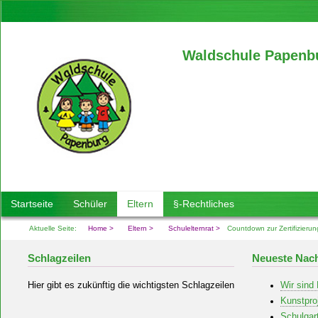
Waldschule Papenb
Startseite
Schüler
Eltern
§-Rechtliches
Aktuelle Seite:
Home
Eltern
Schulelternrat
Countdown zur Zertifizierun
Schlagzeilen
Neueste Nach
Hier gibt es zukünftig die wichtigsten Schlagzeilen
Wir sind
Kunstpro
Schulgar