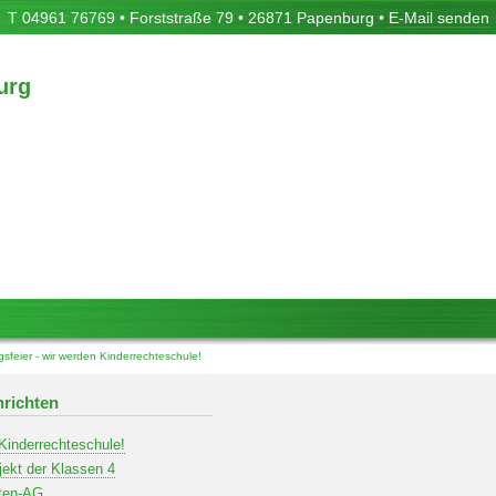
T
04961 76769
• Forststraße 79 • 26871 Papenburg •
E-Mail senden
urg
gsfeier - wir werden Kinderrechteschule!
richten
 Kinderrechteschule!
jekt der Klassen 4
ten-AG